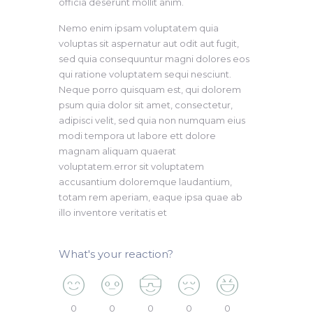
officia deserunt mollit anim.
Nemo enim ipsam voluptatem quia
voluptas sit aspernatur aut odit aut fugit,
sed quia consequuntur magni dolores eos
qui ratione voluptatem sequi nesciunt.
Neque porro quisquam est, qui dolorem
psum quia dolor sit amet, consectetur,
adipisci velit, sed quia non numquam eius
modi tempora ut labore ett dolore
magnam aliquam quaerat
voluptatem.error sit voluptatem
accusantium doloremque laudantium,
totam rem aperiam, eaque ipsa quae ab
illo inventore veritatis et
What's your reaction?
0
0
0
0
0