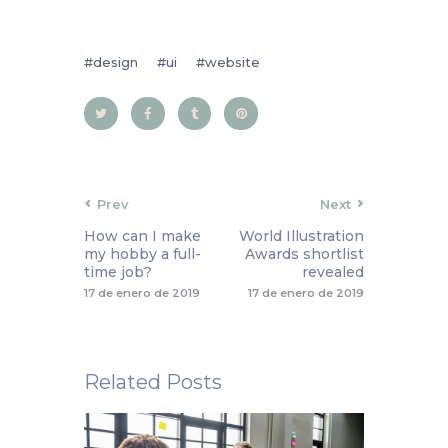
design
ui
website
Prev
Next
How can I make
World Illustration
my hobby a full-
Awards shortlist
time job?
revealed
17 de enero de 2019
17 de enero de 2019
Related Posts