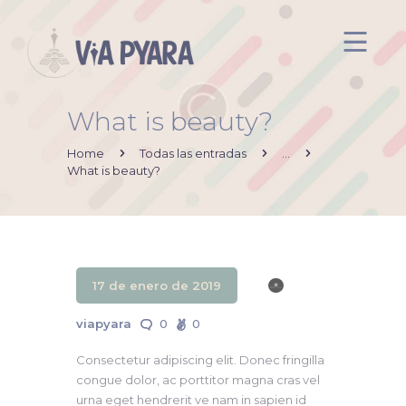
What is beauty?
Inicio
Acerca de mi
Home
Todas las entradas
...
What is beauty?
Via Pyara
Servicios
Aliados
Contacto
17 de enero de 2019
viapyara
0
0
Consectetur adipiscing elit. Donec fringilla
congue dolor, ac porttitor magna cras vel
urna eget hendrerit ve nam in sapien id