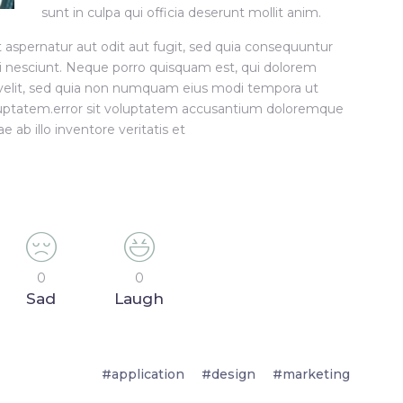
sunt in culpa qui officia deserunt mollit anim.
aspernatur aut odit aut fugit, sed quia consequuntur
i nesciunt. Neque porro quisquam est, qui dolorem
i velit, sed quia non numquam eius modi tempora ut
uptatem.error sit voluptatem accusantium doloremque
ab illo inventore veritatis et
0
0
Sad
Laugh
application
design
marketing