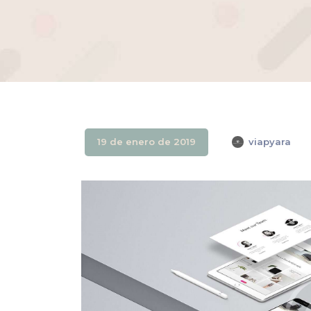
19 de enero de 2019
viapyara