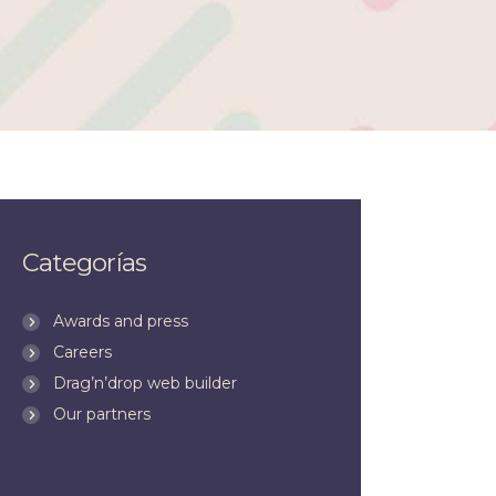
Categorías
Awards and press
Careers
Drag’n’drop web builder
Our partners