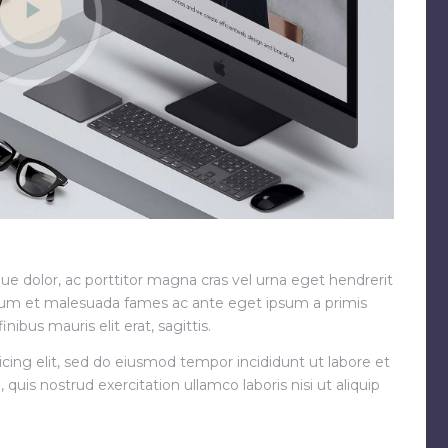
gue dolor, ac porttitor magna cras vel urna eget hendrerit
rdum et malesuada fames ac ante eget ipsum a primis
nibus mauris elit erat, sagittis.
cing elit, sed do eiusmod tempor incididunt ut labore et
uis nostrud exercitation ullamco laboris nisi ut aliquip