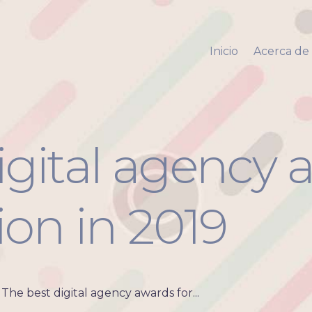
Inicio
Acerca de mi
Inicio
Acerca de
Via Pyara
Servicios
Aliados
Contacto
igital agency 
ion in 2019
The best digital agency awards for...