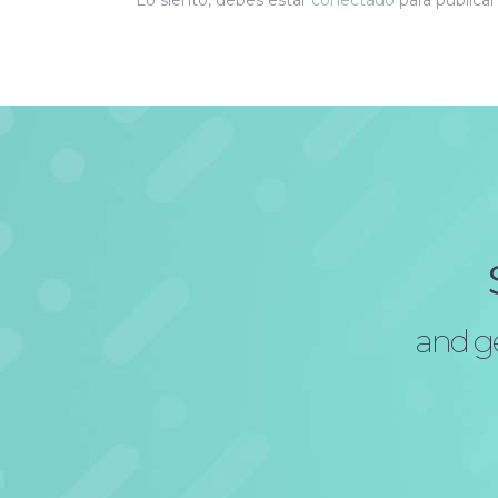
Lo siento, debes estar
conectado
para publica
and ge