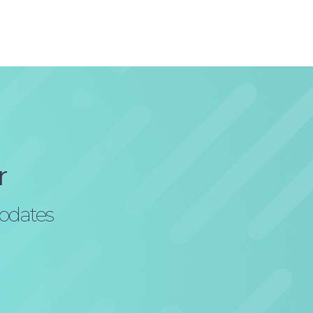
r
updates