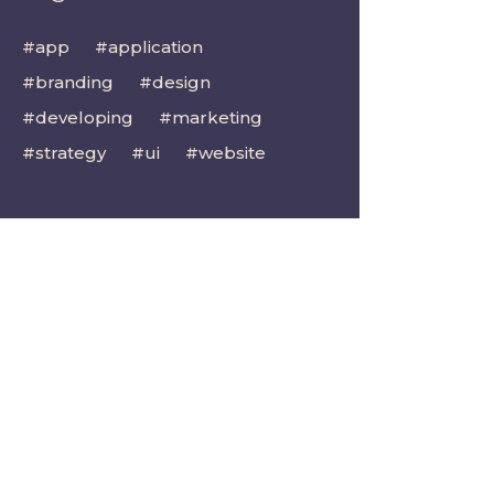
app
application
branding
design
developing
marketing
strategy
ui
website