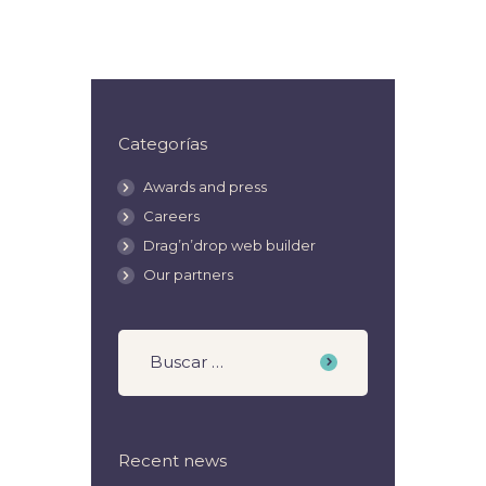
Categorías
Awards and press
Careers
Drag’n’drop web builder
Our partners
Recent news