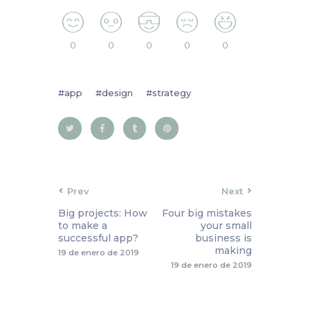
0
0
0
0
0
app
design
strategy
Prev
Next
Big projects: How
Four big mistakes
to make a
your small
successful app?
business is
making
19 de enero de 2019
19 de enero de 2019