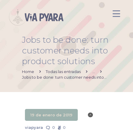
Jobs to be done: turn
Inicio
customer needs into
Acerca de mi
product solutions
Via Pyara
Servicios
Home
Todas las entradas
...
Jobs to be done: turn customer needs into...
Aliados
Contacto
19 de enero de 2019
viapyara
0
0