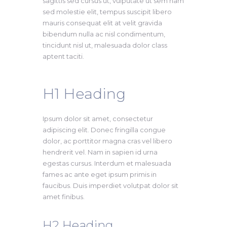
sagittis sed cursus ut, vulputate ut sem nam
sed molestie elit, tempus suscipit libero
mauris consequat elit at velit gravida
bibendum nulla ac nisl condimentum,
tincidunt nisl ut, malesuada dolor class
aptent taciti.
H1 Heading​
Ipsum dolor sit amet, consectetur
adipiscing elit. Donec fringilla congue
dolor, ac porttitor magna cras vel libero
hendrerit vel. Nam in sapien id urna
egestas cursus. Interdum et malesuada
fames ac ante eget ipsum primis in
faucibus. Duis imperdiet volutpat dolor sit
amet finibus.
H2 Heading ​