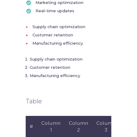
Marketing optimization
Real-time updates
Supply chain optimization
Customer retention
Manufacturing efficiency
Supply chain optimization
Customer retention
Manufacturing efficiency
Table
Column
Column
Column
Colu
#
1
2
3
4