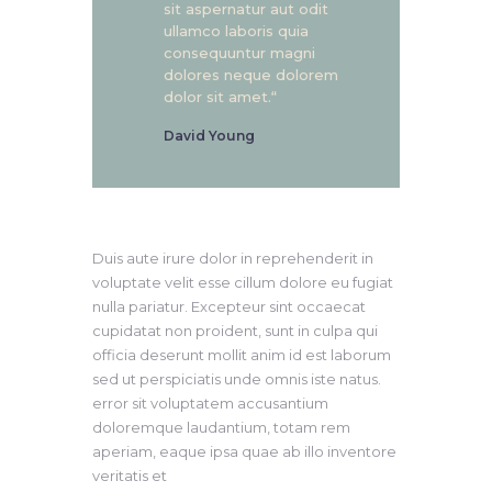
sit aspernatur aut odit
ullamco laboris quia
consequuntur magni
dolores neque dolorem
dolor sit amet.“
David Young
Duis aute irure dolor in reprehenderit in
voluptate velit esse cillum dolore eu fugiat
nulla pariatur. Excepteur sint occaecat
cupidatat non proident, sunt in culpa qui
officia deserunt mollit anim id est laborum
sed ut perspiciatis unde omnis iste natus.
error sit voluptatem accusantium
doloremque laudantium, totam rem
aperiam, eaque ipsa quae ab illo inventore
veritatis et