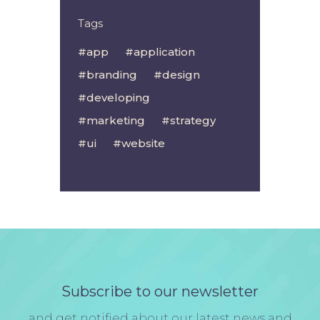
Tags
app
application
branding
design
developing
marketing
strategy
ui
website
Subscribe to our newsletter
and get notified about our latest news and