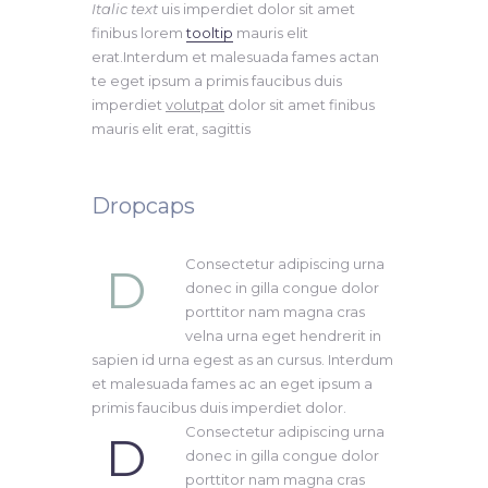
Italic text
uis imperdiet dolor sit amet
finibus lorem
tooltip
mauris elit
erat.Interdum et malesuada fames actan
te eget ipsum a primis faucibus duis
imperdiet
volutpat
dolor sit amet finibus
mauris elit erat, sagittis
Dropcaps
Consectetur adipiscing urna
D
donec in gilla congue dolor
porttitor nam magna cras
velna urna eget hendrerit in
sapien id urna egest as an cursus. Interdum
et malesuada fames ac an eget ipsum a
primis faucibus duis imperdiet dolor.
Consectetur adipiscing urna
D
donec in gilla congue dolor
porttitor nam magna cras