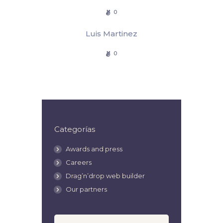
0
Luis Martinez
0
Categorías
Awards and press
Careers
Drag’n’drop web builder
Our partners