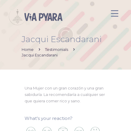
Jacqui Escandarani
Inicio
Acerca de mi
Home
Testimonials
Jacqui Escandarani
Via Pyara
Servicios
Aliados
Una Mujer con un gran corazón y una gran
Contacto
sabiduría. La recomendaría a cualquier ser
que quiera comer rico y sano.
What's your reaction?