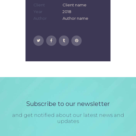
Client
Client name
Year
2018
Author
Author name
Subscribe to our newsletter
and get notified about our latest news and
updates