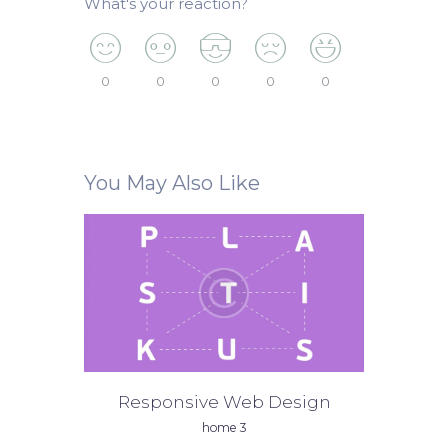
What's your reaction?
0
0
0
0
0
You May Also Like
Responsive Web Design
home 3