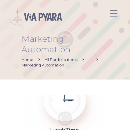
Marketing
Inicio
Automation
Acerca de mi
Via Pyara
Home
All Portfolio items
...
Marketing Automation
Servicios
Aliados
Contacto