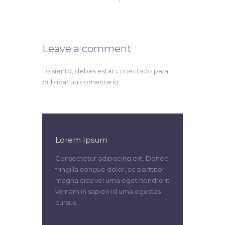
Leave a comment
Lo siento, debes estar
conectado
para
publicar un comentario.
Lorem Ipsum
Consectetur adipiscing elit. Donec
fringilla congue dolor, ac porttitor
magna cras vel urna eget hendrerit
ve nam in sapien id urna egestas
cursus.