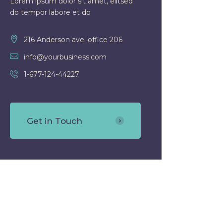
Lorem ipsum dolor sit amet, elitsed
do tempor labore et do
216 Anderson ave. office 206
info@yourbusiness.com
1-677-124-44227
Get in Touch