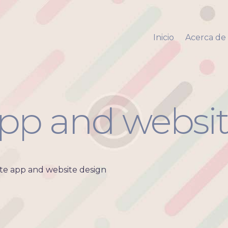
Inicio
Acerca de mi
Inicio
Acerca de
Via Pyara
Servicios
Aliados
Contacto
app and websit
te app and website design