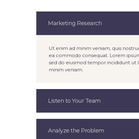
Marketing Research
Ut enim ad minim veniam, quis nostrud e
ea commodo consequat. Lorem ipsum dol
sed do eiusmod tempor incididunt ut 
minim veniam.
Listen to Your Team
Analyze the Problem